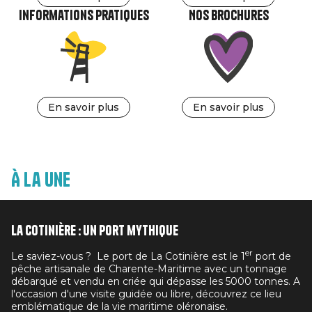
Informations pratiques
Nos brochures
En savoir plus
En savoir plus
À la une
La Cotinière : un port mythique
er
Le saviez-vous ? Le port de La Cotinière est le 1
port de
pêche artisanale de Charente-Maritime avec un tonnage
débarqué et vendu en criée qui dépasse les 5000 tonnes. A
l'occasion d'une visite guidée ou libre, découvrez ce lieu
emblématique de la vie maritime oléronaise.