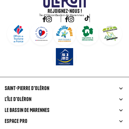
Rejoignez-nous !
Île d'Oléron
Bassin de Marennes
Saint-Pierre d'Oléron
Liens
L'île d'Oléron
rubriques
Le Bassin de Marennes
Espace Pro