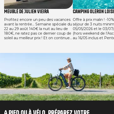
Meublé de Julien Vieira
Camping Oléron Lois
Profitez encore un peu des vacances
Offre à prix malin ! -10
avant la rentrée... Semaine spéciale du
séjour de 3 nuits mini
22 au 29 août 140€ la nuit au lieu de
05/05/2026 et le 03/07
180€, ne ratez pas ce dernier coup de
(hors weekend de l’Asc
soleil au meilleur prix ! Et on continue
au 16/05 inclus et Pen
avec l'offre de la rentrée : 125€ la nuit
24/05 inclus) et entre 
dès 4 nuits réservées minimun.
le 13/09/2026 sur l’en
locatifs. Offre valable pour toute
Image
réservation ferme effe
05/05/2026 et le 03/07
séjour de 3 nuits mini
de séjour, entre le 05/0
13/09/2026.
A pied ou à vélo, préparez votre