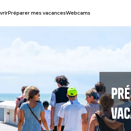
rir
Préparer mes vacances
Webcams
Pré
vac