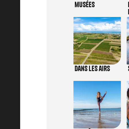
musées
Image
Dans les airs
Image