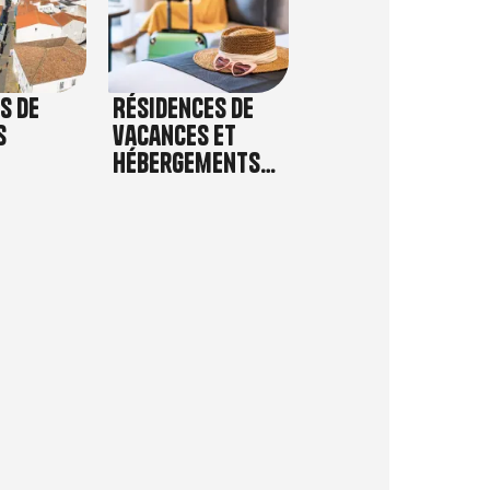
s de
Résidences de
s
vacances et
Hébergements
collectifs