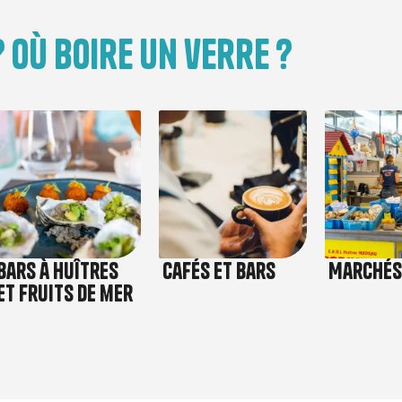
 Où boire un verre ?
Image
Image
Image
Bars à huîtres
Cafés et bars
Marchés
et fruits de mer