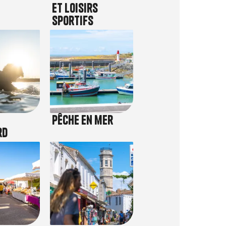
et loisirs
sportifs
Image
Pêche en mer
rd
Image