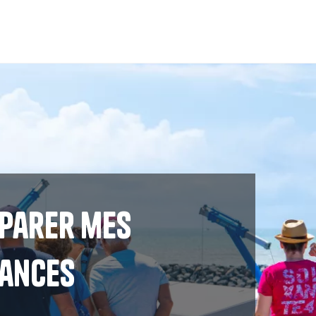
parer mes
ances