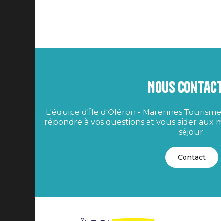
Nous contac
L'équipe d'Île d'Oléron - Marennes Tourisme 
répondre à vos questions et vous aider aux m
séjour.
Contact