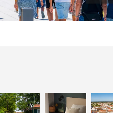
Image
Image
Image