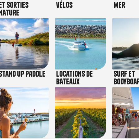
et sorties
vélos
mer
nature
Image
Image
Image
Stand Up Paddle
Locations de
Surf et
bateaux
Bodyboa
Image
Image
Image