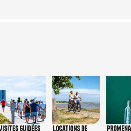
Image
Image
Image
Visites guidées
Locations de
Promena