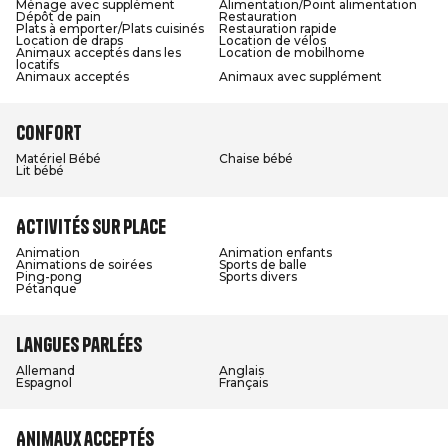
Ménage avec supplément
Alimentation/Point alimentation
Dépôt de pain
Restauration
Plats à emporter/Plats cuisinés
Restauration rapide
Location de draps
Location de vélos
Animaux acceptés dans les
Location de mobilhome
locatifs
Animaux acceptés
Animaux avec supplément
Confort
Matériel Bébé
Chaise bébé
Lit bébé
Activités sur place
Animation
Animation enfants
Animations de soirées
Sports de balle
Ping-pong
Sports divers
Pétanque
Langues parlées
Allemand
Anglais
Espagnol
Français
Animaux acceptés