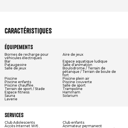
Caractéristiques
Équipements
Bornes de recharge pour
Aire de jeux
véhicules électriques
Bar
Espace aquatique ludique
Pataugeoire
Salle d'animation
Salle de jeux
Boulodrome / Terrain de
pétanque / Terrain de boule de
fort
Piscine
Piscine plein air
Piscine enfants
Piscine couverte
Piscine chauffée
Salle de sport
Terrain de sport / Stade
Trampoline
Espace fitness
Hammam
Sauna
Solarium
Laverie
Services
Club Adolescents
Club enfants
Accès Internet Wifi
Animateur permanent