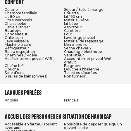
Confort
Cuisine
Séjour / Salle à manger
Chambre familiale
Couette
Lit 80 cm
Lit 160 cm
Lits superposés
Matériel Bébé
Chaise bébé
Lit bébé
Table à langer
Aspirateur
Bouilloire
Cafetière
Congélateur
Four
Grille-pain
Lave linge privatif
Lave vaisselle
Matériel de repassage
Machine à café
Micro-ondes
Réfrigérateur
Sèche cheveux
Bois à disposition
Chauffage électrique
Cheminée / Poêle
Ventilateur
Accès Internet privatif Wifi
Accès Internet privatif Wifi
gratuit
Chaîne hifi
Baignoire
Douche
Douche à l'italienne
Salle d'eau
Toilettes séparées
3 salles de bain (privées)
Non fumeur
Langues parlées
Anglais
Français
Accueil des personnes en situation de handicap
Accessible en fauteuil roulant
Possibilité de déposer quelqu’un
avec aide
devant le site