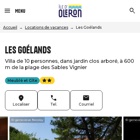
Menu
Accueil
Locations de vacances
Les Goélands
Les Goélands
Villa de 10 personnes, dans jardin clos arboré, à 600
m de la plage des Sables Vignier
Meublé et Gîte
Localiser
Tel.
Courriel
© genevieve Nicolay
© genevi