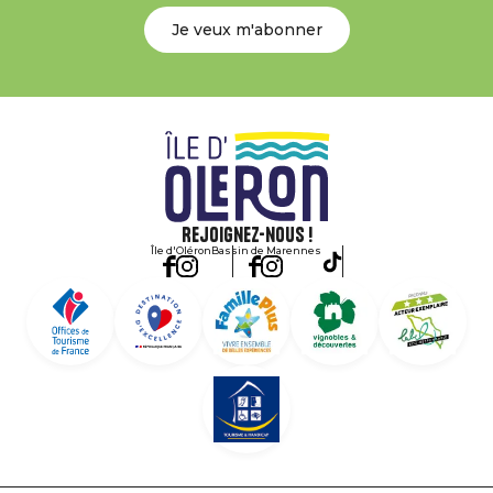
Je veux m'abonner
Rejoignez-nous !
Île d'Oléron
Bassin de Marennes