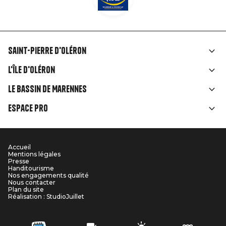
Saint-Pierre d'Oléron
Liens
L'île d'Oléron
rubriques
Le Bassin de Marennes
Espace Pro
Accueil
Menu
Mentions légales
Presse
Pied
Handitourisme
Nos engagements qualité
Nous contacter
de
Plan du site
Réalisation : StudioJuillet
page