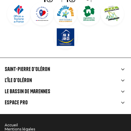
Saint-Pierre d'Oléron
Liens
L'île d'Oléron
rubriques
Le Bassin de Marennes
Espace Pro
Accueil
Menu
Mentions légales